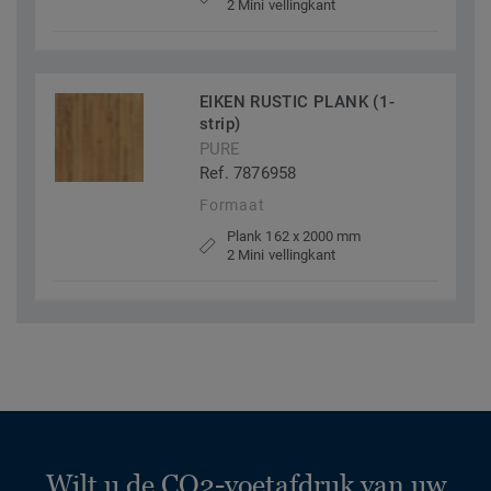
2 Mini vellingkant
EIKEN RUSTIC PLANK (1-
strip)
PURE
Ref. 7876958
Formaat
Plank 162 x 2000 mm
2 Mini vellingkant
Wilt u de CO2-voetafdruk van uw