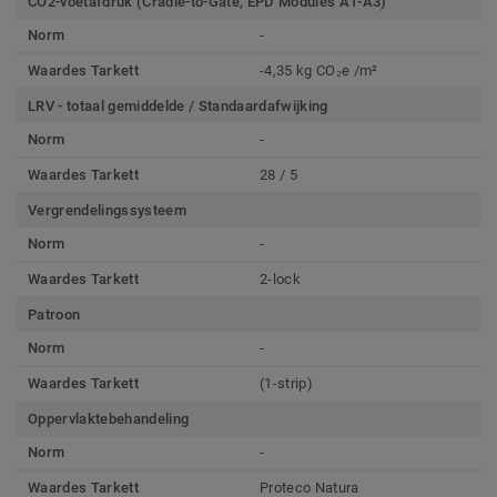
CO2-voetafdruk (Cradle-to-Gate, EPD Modules A1-A3)
Norm
-
Waardes Tarkett
-4,35 kg CO₂e /m²
LRV - totaal gemiddelde / Standaardafwijking
Norm
-
Waardes Tarkett
28 / 5
Vergrendelingssysteem
Norm
-
Waardes Tarkett
2-lock
Patroon
Norm
-
Waardes Tarkett
(1-strip)
Oppervlaktebehandeling
Norm
-
Waardes Tarkett
Proteco Natura