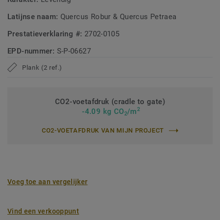
Latijnse naam:
Quercus Robur & Quercus Petraea
Prestatieverklaring #:
2702-0105
EPD-nummer:
S-P-06627
Plank (2 ref.)
CO2-voetafdruk (cradle to gate)
2
-4.09 kg CO
/m
2
CO2-VOETAFDRUK VAN MIJN PROJECT
Voeg toe aan vergelijker
Vind een verkooppunt