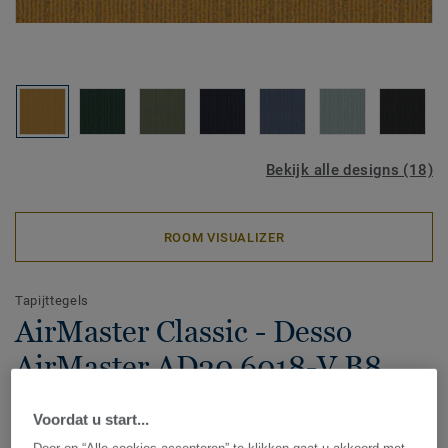
Bekijk alle designs (18)
ROOM VISUALIZER
Tapijttegels
AirMaster Classic - Desso
AirMaster AD20 6018-V B8
50x50
Voordat u start...