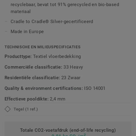
recyclebaar, bevat tot 91% gerecycled en bio-based
* Op basis het GUI-testrapport AirMaster® 090225-01 DF
materiaal
met DESSO AirMaster® in vergelijking met een standaard
gladde vloer en met een gestructureerd lussenpool tapijt
Cradle to Cradle® Silver-gecertificeerd
(mediaanwaarden).
Made in Europe
TECHNISCHE EN MILIEUSPECIFICATIES
Producttype:
Textiel vloerbedekking
Commerciële classificatie:
33 Heavy
Residentiële classificatie:
23 Zwaar
Quality & environment certifications:
ISO 14001
Effectieve pooldikte:
2,4 mm
Tegel (1 ref.)
Totale CO2-voetafdruk (end-of-life recycling)
2