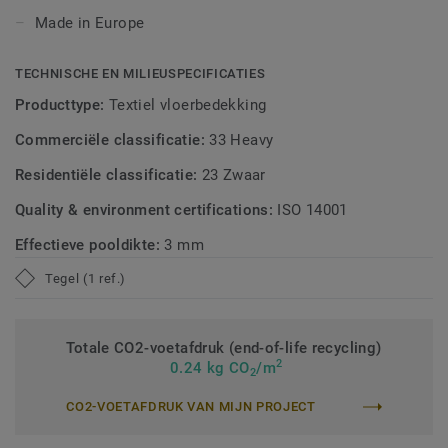
met DESSO AirMaster® in vergelijking met een standaard
Made in Europe
gladde vloer en met een gestructureerd lussenpool tapijt
(mediaanwaarden).
TECHNISCHE EN MILIEUSPECIFICATIES
Producttype:
Textiel vloerbedekking
Commerciële classificatie:
33 Heavy
Residentiële classificatie:
23 Zwaar
Quality & environment certifications:
ISO 14001
Effectieve pooldikte:
3 mm
Tegel (1 ref.)
Totale CO2-voetafdruk (end-of-life recycling)
2
0.24 kg CO
/m
2
CO2-VOETAFDRUK VAN MIJN PROJECT