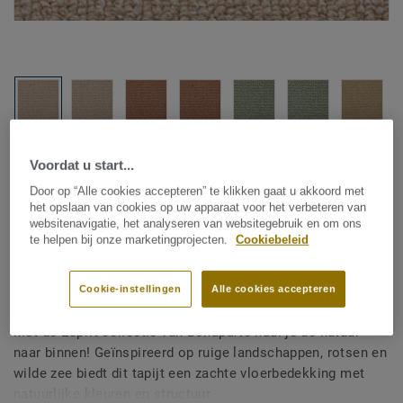
Bekijk alle designs (24)
Voordat u start...
Door op “Alle cookies accepteren” te klikken gaat u akkoord met
Kamerbreed tapijt
|
Vloerkleden op maat
het opslaan van cookies op uw apparaat voor het verbeteren van
DESSO Esprit - Bonaparte
websitenavigatie, het analyseren van websitegebruik en om ons
te helpen bij onze marketingprojecten.
Cookiebeleid
Esprit B226 234 E1 400
Cookie-instellingen
Alle cookies accepteren
Met de Esprit collectie van Bonaparte haal je de natuur
naar binnen! Geïnspireerd op ruige landschappen, rotsen en
wilde zee biedt dit tapijt een zachte vloerbedekking met
natuurlijke kleuren en structuur.