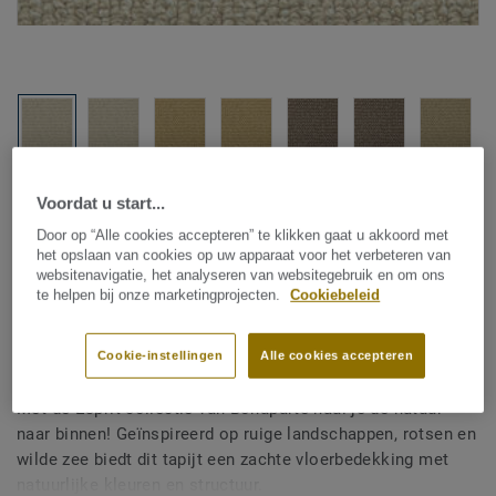
Bekijk alle designs (24)
Voordat u start...
Door op “Alle cookies accepteren” te klikken gaat u akkoord met
Kamerbreed tapijt
|
Vloerkleden op maat
het opslaan van cookies op uw apparaat voor het verbeteren van
DESSO Esprit - Bonaparte
websitenavigatie, het analyseren van websitegebruik en om ons
te helpen bij onze marketingprojecten.
Cookiebeleid
Esprit B226 271 E1 400
Cookie-instellingen
Alle cookies accepteren
Met de Esprit collectie van Bonaparte haal je de natuur
naar binnen! Geïnspireerd op ruige landschappen, rotsen en
wilde zee biedt dit tapijt een zachte vloerbedekking met
natuurlijke kleuren en structuur.