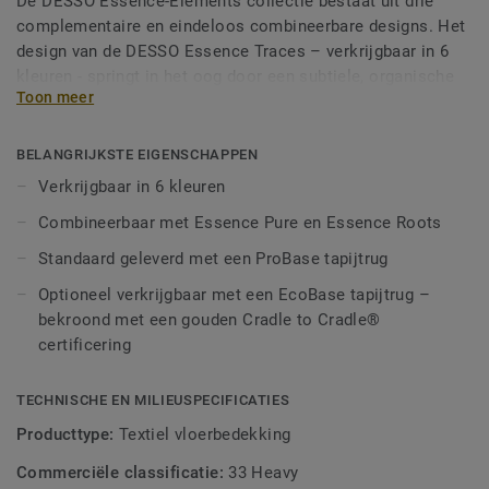
De DESSO Essence-Elements collectie bestaat uit drie
complementaire en eindeloos combineerbare designs. Het
design van de DESSO Essence Traces – verkrijgbaar in 6
kleuren - springt in het oog door een subtiele, organische
Toon meer
streep. Het is gemaakt met een combinatie van 3 effen
ton-sur-ton Pure-kleuren. De DESSO Essence Traces geeft
de ruimte diepte en scherpte, en laat zich prachtig
BELANGRIJKSTE EIGENSCHAPPEN
combineren met de hele famillie DESSO Essence
Verkrijgbaar in 6 kleuren
Elements.
Combineerbaar met Essence Pure en Essence Roots
Essence Traces is verkrijgbaar met onze EcoBase
Standaard geleverd met een ProBase tapijtrug
tapijttegelrug. Hiermee maakt u de Essence Traces
Optioneel verkrijgbaar met een EcoBase tapijtrug –
volledig recyclebaar, bieden we de garantie op een lage
bekroond met een gouden Cradle to Cradle®
circulaire CO2-voetafdruk en levert deze collectie een
certificering
zilveren Cradle to Cradle® certificering op.
TECHNISCHE EN MILIEUSPECIFICATIES
Producttype:
Textiel vloerbedekking
Commerciële classificatie:
33 Heavy