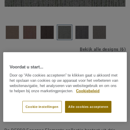
Bekijk alle designs (6)
Voordat u start...
ROOM VISUALIZER
Door op “Alle cookies accepteren” te klikken gaat u akkoord met
het opslaan van cookies op uw apparaat voor het verbeteren van
websitenavigatie, het analyseren van websitegebruik en om ons
Tapijttegels
te helpen bij onze marketingprojecten.
Cookiebeleid
Essence Traces - Essence
Traces AD09 9527
Cookie-instellingen
Alle cookies accepteren