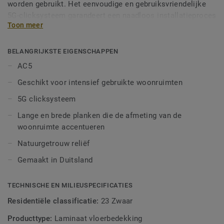
worden gebruikt. Het eenvoudige en gebruiksvriendelijke
5G-clicksysteem garandeert een naadloos installatieproces
Toon meer
en is uitermate geschikt voor renovatieprojecten. Met
Woodstock Longboard laminaat met een natuurlijke
houtlook creëer je een indrukwekkend interieur.
BELANGRIJKSTE EIGENSCHAPPEN
AC5
Geschikt voor intensief gebruikte woonruimten
5G clicksysteem
Lange en brede planken die de afmeting van de
woonruimte accentueren
Natuurgetrouw reliëf
Gemaakt in Duitsland
TECHNISCHE EN MILIEUSPECIFICATIES
Residentiële classificatie:
23 Zwaar
Producttype:
Laminaat vloerbedekking