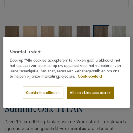
Bekijk alle designs (8)
Voordat u start...
Door op “Alle cookies accepteren” te klikken gaat u akkoord met
het opslaan van cookies op uw apparaat voor het verbeteren van
ROOM VISUALIZER
websitenavigatie, het analyseren van websitegebruik en om ons
te helpen bij onze marketingprojecten.
Cookiebeleid
Laminaat
Cookie-instellingen
Alle cookies accepteren
Woodstock Longboards -
Summit Oak TITAN
Deze 10 mm dikke planken van de Woodstock Longboards
zijn duurzaam en geschikt voor ruimtes die intensief