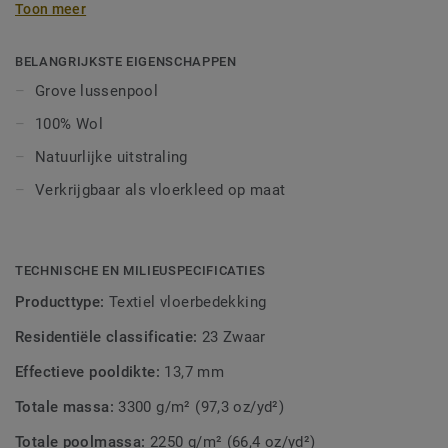
Toon meer
kamerbreed tapijt of als sfeervol vloerkleed voor extra
comfort.
BELANGRIJKSTE EIGENSCHAPPEN
Grove lussenpool
100% Wol
Natuurlijke uitstraling
Verkrijgbaar als vloerkleed op maat
TECHNISCHE EN MILIEUSPECIFICATIES
Producttype:
Textiel vloerbedekking
Residentiële classificatie:
23 Zwaar
Effectieve pooldikte:
13,7 mm
Totale massa:
3300 g/m² (97,3 oz/yd²)
Totale poolmassa:
2250 g/m² (66,4 oz/yd²)