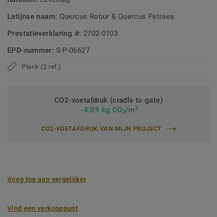
Latijnse naam:
Quercus Robur & Quercus Petraea
Prestatieverklaring #:
2702-0103
EPD-nummer:
S-P-06627
Plank (2 ref.)
CO2-voetafdruk (cradle to gate)
2
-4.09 kg CO
/m
2
CO2-VOETAFDRUK VAN MIJN PROJECT
Voeg toe aan vergelijker
Vind een verkooppunt