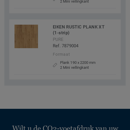
2 Mini vellingkant
EIKEN RUSTIC PLANK XT
(1-strip)
PURE
Ref. 7879004
Formaat
Plank 190 x 2200 mm
2 Mini vellingkant
Wilt u de CO2-voetafdruk van uw