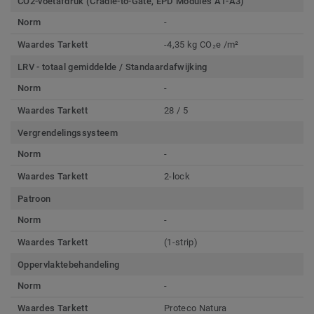
CO2-voetafdruk (Cradle-to-Gate, EPD Modules A1-A3)
Norm
-
Waardes Tarkett
-4,35 kg CO₂e /m²
LRV - totaal gemiddelde / Standaardafwijking
Norm
-
Waardes Tarkett
28 / 5
Vergrendelingssysteem
Norm
-
Waardes Tarkett
2-lock
Patroon
Norm
-
Waardes Tarkett
(1-strip)
Oppervlaktebehandeling
Norm
-
Waardes Tarkett
Proteco Natura