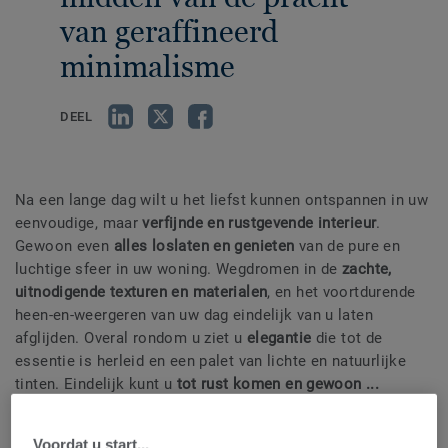
van geraffineerd
minimalisme
DEEL
Na een lange dag wilt u het liefst kunnen ontspannen in uw
eenvoudige, maar
verfijnde en rustgevende interieur
.
Gewoon even
alles loslaten en genieten
van de pure en
luchtige sfeer in uw woning. Wegdromen in de
zachte,
uitnodigende texturen en materialen
, en het voortdurende
heen-en-weergeren van uw dag eindelijk van u laten
afglijden. Overal rondom u ziet u
elegantie
die tot de
essentie is herleid en een palet van lichte en natuurlijke
tinten. Eindelijk kunt u
tot rust komen en gewoon ...
ademen.
Voordat u start...