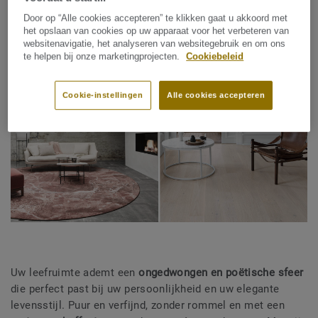
Door op “Alle cookies accepteren” te klikken gaat u akkoord met
het opslaan van cookies op uw apparaat voor het verbeteren van
websitenavigatie, het analyseren van websitegebruik en om ons
te helpen bij onze marketingprojecten.
Cookiebeleid
Cookie-instellingen
Alle cookies accepteren
Uw leefruimte ademt een
ongedwongen en poëtische sfeer
die perfect past bij uw persoonlijkheid en uw elegante
levensstijl. Puur en verfijnd, zonder rommel en met een