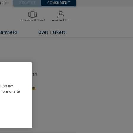
PROJECT
CONSUMENT
4 100
Services & Tools
Aanmelden
aamheid
Over Tarkett
 u een overzicht van
aan. Indien u een
es op uw
ontact met ons op
en om ons te