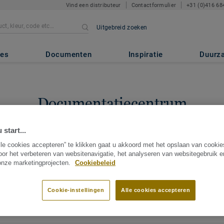
Vind een distributeur
Contactformulier
+31 (0)416 68
Uitgebreid zoeken
tes
Documenten
Inspiratie
Duurz
Documentatiecentrum
ek document gerelateerd aan een bepaalde collectie? Hieronder vindt
 start...
en. U kan steeds documenten opslaan op uw Tarkett profiel: Meld u 
lle cookies accepteren” te klikken gaat u akkoord met het opslaan van cooki
ug vindt, neem dan gerust contact met ons op.
Meld u aan
of
Neem c
oor het verbeteren van websitenavigatie, het analyseren van websitegebruik 
Beheer/sla documenten op in uw profiel.
 onze marketingprojecten.
Cookiebeleid
Cookie-instellingen
Alle cookies accepteren