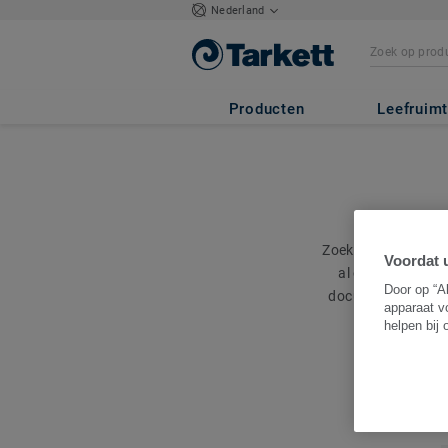
Nederland
Producten
Leefruim
Zoekt u een specifi
Voordat u
al onze document
Door op “A
document niet ter
apparaat v
helpen bij