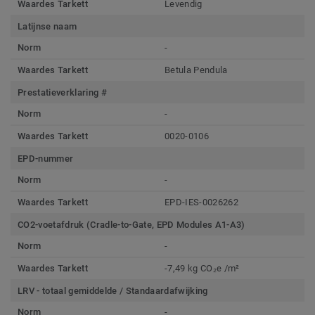
Waardes Tarkett
Levendig
Latijnse naam
Norm
-
Waardes Tarkett
Betula Pendula
Prestatieverklaring #
Norm
-
Waardes Tarkett
0020-0106
EPD-nummer
Norm
-
Waardes Tarkett
EPD-IES-0026262
CO2-voetafdruk (Cradle-to-Gate, EPD Modules A1-A3)
Norm
-
Waardes Tarkett
-7,49 kg CO₂e /m²
LRV - totaal gemiddelde / Standaardafwijking
Norm
-