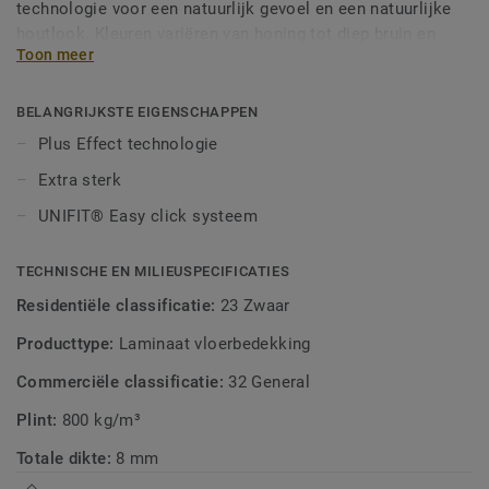
technologie voor een natuurlijk gevoel en een natuurlijke
houtlook. Kleuren variëren van honing tot diep bruin en
Toon meer
stijlvolle grijstinten. Onze laminaatvloeren worden gemaakt
in Duitsland volgens de hoogste normen en zijn slijtvast,
kras- en vlekbestendig dankzij hun melamine-
BELANGRIJKSTE EIGENSCHAPPEN
beschermende laag. Woodstock laminaatvloeren zijn
Plus Effect technologie
eenvoudig en snel te installeren dankzij het UNIFIT®-
Extra sterk
systeem.
UNIFIT® Easy click systeem
TECHNISCHE EN MILIEUSPECIFICATIES
Residentiële classificatie:
23 Zwaar
Producttype:
Laminaat vloerbedekking
Commerciële classificatie:
32 General
Plint:
800 kg/m³
Totale dikte:
8 mm