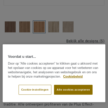
Bekijk alle designs (5)
Voordat u start...
ROOM VISUALIZER
Door op “Alle cookies accepteren” te klikken gaat u akkoord met
het opslaan van cookies op uw apparaat voor het verbeteren van
Laminaat
websitenavigatie, het analyseren van websitegebruik en om ons
te helpen bij onze marketingprojecten.
Cookiebeleid
WOODSTOCK - Brook Oak
NATURE
Cookie-instellingen
Alle cookies accepteren
Woodstock heeft de ingetogen aantrekkingskracht van
traditie. Alle ontwerpen profiteren van de Plus Effect-