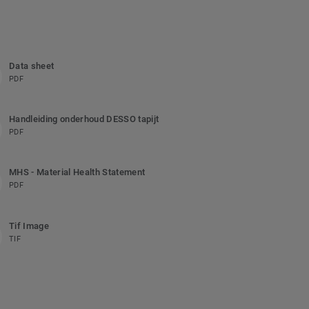
Data sheet
PDF
Handleiding onderhoud DESSO tapijt
PDF
MHS - Material Health Statement
PDF
Tif Image
TIF