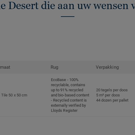
e Desert die aan uw wensen 
rmaat
Rug
Verpakking
EcoBase - 100%
recyclable, contains
up to 91% recycled
20 tegels per doos
Tile 50 x 50 cm
and bio-based content
5 m² per doos
- Recycled content is
44 dozen per pallet
externally verified by
Lloyds Register