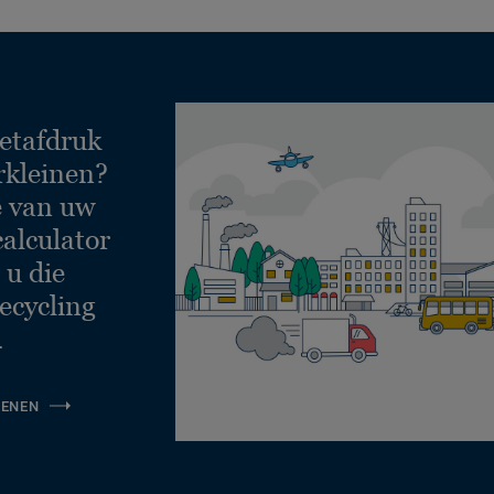
etafdruk
rkleinen?
e van uw
calculator
 u die
ecycling
.
KENEN