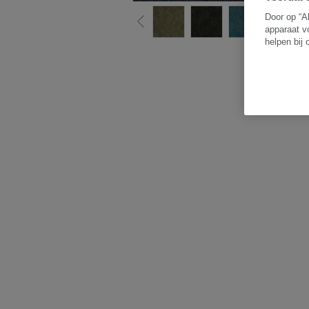
Door op “A
apparaat v
helpen bij
B