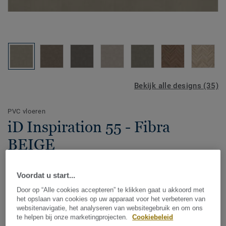
Bekijk alle designs (35)
PVC vloeren
iD Inspiration 55 - Fibra
BEIGE
Premium vinyl stroken & tegel vloeren zijn uiterst flexibel.
Voordat u start...
Het materiaal is soepel en stevig in één. Hierdoor is het
bijzonder geschikt voor jouw woonkamer, maar ook voor
Door op “Alle cookies accepteren” te klikken gaat u akkoord met
het opslaan van cookies op uw apparaat voor het verbeteren van
koudere ruimtes of ruimtes waar de temperatuur nog wel
websitenavigatie, het analyseren van websitegebruik en om ons
Toon meer
eens flink kan schommelen. De keuken, hal of gang
te helpen bij onze marketingprojecten.
Cookiebeleid
bijvoorbeeld.Tarkett biedt een breed assortiment XXL