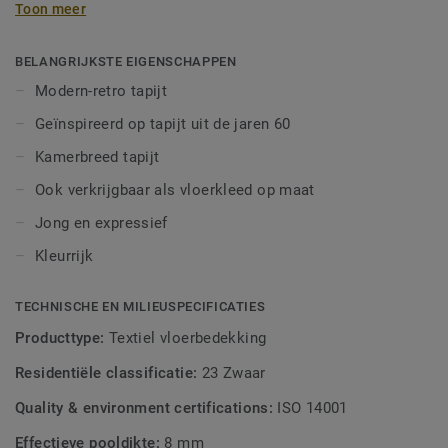
Toon meer
elf gemengde en acht duotoon kleuren. De combinatie van
zijn opmerkelijke structuur en de levendige kleuren zorgt
voor een karakteristieke ' Chinchilla stijl ' die kan worden
BELANGRIJKSTE EIGENSCHAPPEN
omschreven als jong, expressief en modern-retro. Klinkt dit
Modern-retro tapijt
als jouw stijl? Deze collectie is beschikbaar als
Geïnspireerd op tapijt uit de jaren 60
kamerbreed tapijt of Vloerkleed op Maat.
Kamerbreed tapijt
Ook verkrijgbaar als vloerkleed op maat
Jong en expressief
Kleurrijk
TECHNISCHE EN MILIEUSPECIFICATIES
Producttype:
Textiel vloerbedekking
Residentiële classificatie:
23 Zwaar
Quality & environment certifications:
ISO 14001
Effectieve pooldikte:
8 mm