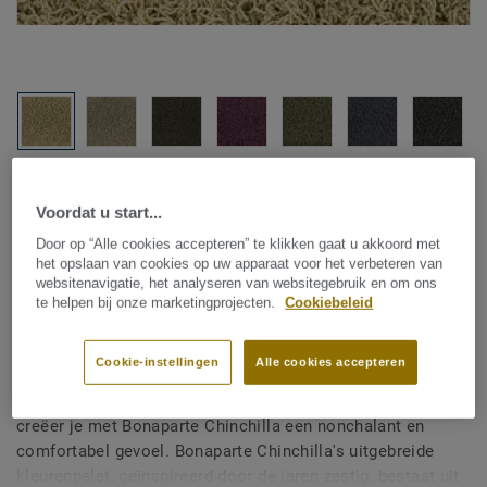
Bekijk alle designs (19)
Voordat u start...
Kamerbreed tapijt
|
Vloerkleden op maat
Door op “Alle cookies accepteren” te klikken gaat u akkoord met
Bonaparte Chinchilla -
het opslaan van cookies op uw apparaat voor het verbeteren van
websitenavigatie, het analyseren van websitegebruik en om ons
Chinchilla Classic B292 173
te helpen bij onze marketingprojecten.
Cookiebeleid
Cookie-instellingen
Alle cookies accepteren
Dankzij de opmerkelijke shaggy structuur en hoge pool
creëer je met Bonaparte Chinchilla een nonchalant en
comfortabel gevoel. Bonaparte Chinchilla's uitgebreide
kleurenpalet, geïnspireerd door de jaren zestig, bestaat uit