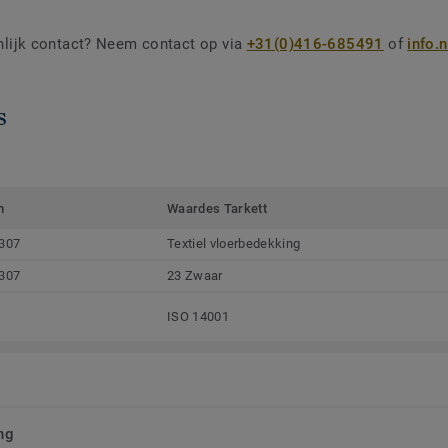
nlijk contact? Neem contact op via
+31(0)416-685491
of
info.
s
m
Waardes Tarkett
307
Textiel vloerbedekking
307
23 Zwaar
ISO 14001
ng