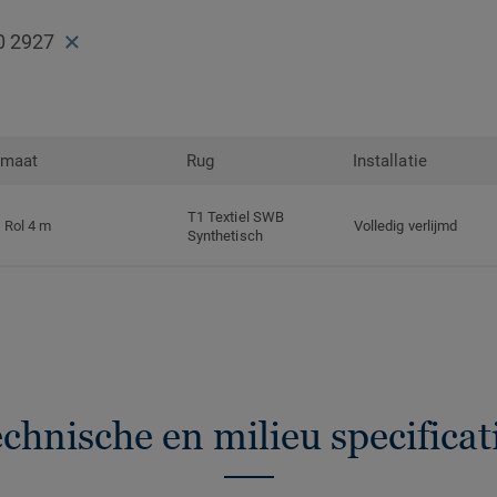
0 2927
rmaat
Rug
Installatie
T1 Textiel SWB
Rol 4 m
Volledig verlijmd
Synthetisch
chnische en milieu specificat