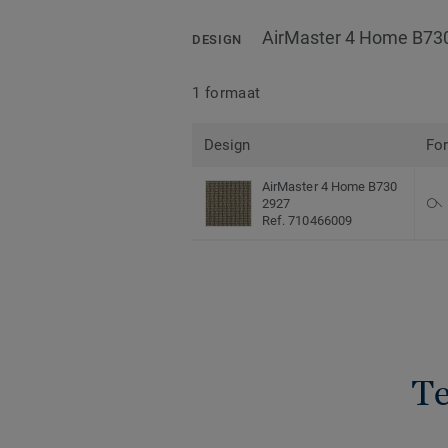
AirMaster 4 Home B73
DESIGN
1 formaat
Design
Fo
AirMaster 4 Home B730
2927
Ref. 710466009
Te