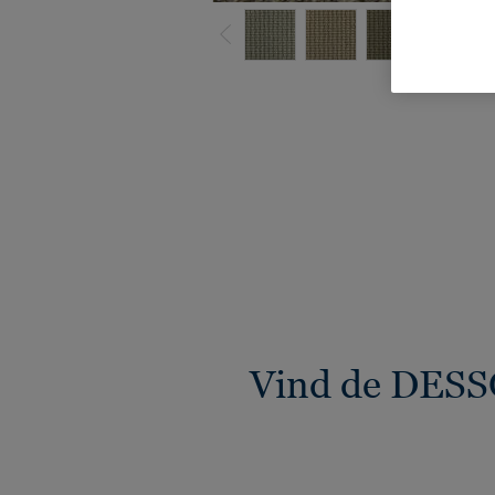
B
Vind de DESS