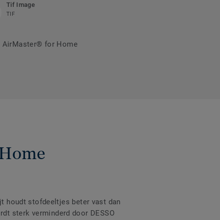
Tif Image
TIF
O AirMaster® for Home
r Home
jt houdt stofdeeltjes beter vast dan
ordt sterk verminderd door DESSO