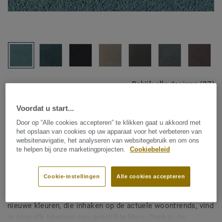
Bekijk alle designs (37)
Voordat u start...
Kamerbreed tapijt
|
Vloerkleden op maat
DESSO Asteranne - Asteranne
Door op “Alle cookies accepteren” te klikken gaat u akkoord met
het opslaan van cookies op uw apparaat voor het verbeteren van
A411 8904
websitenavigatie, het analyseren van websitegebruik en om ons
te helpen bij onze marketingprojecten.
Cookiebeleid
Cookie-instellingen
Alle cookies accepteren
De DESSO Asteranne tapijtcollectie, de beroemde
designklassieker, heeft een restyling gekregen. Met 37
nieuwe kleuren, die inhaken op de actuele woontrends, vind
je voor elk interieur een geschikte kleur. Dankzij de