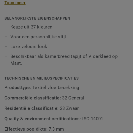
Toon meer
compacte structuur, de gesneden pool en de vleug geeft
DESSO Asteranne je interieur een luxe, rijke en warme
uitstraling. DESSO Asteranne is verkrijgbaar als
BELANGRIJKSTE EIGENSCHAPPEN
kamerbreed tapijt en vloerkleed op maat.
Keuze uit 37 kleuren
Voor een persoonlijke stijl
Luxe velours look
Beschikbaar als kamerbreed tapijt of Vloerkleed op
Maat.
TECHNISCHE EN MILIEUSPECIFICATIES
Producttype:
Textiel vloerbedekking
Commerciële classificatie:
32 General
Residentiële classificatie:
23 Zwaar
Quality & environment certifications:
ISO 14001
Effectieve pooldikte:
7,3 mm