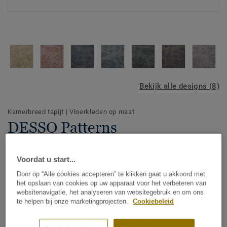
Bekijk alle designs (8)
Kamerbreed tapijt
|
Vloerkleden op maat
DESSO Patterns
Voordat u start...
Kleuren en dessins spelen een belangrijke rol in de nieuwe
Door op “Alle cookies accepteren” te klikken gaat u akkoord met
woonstijlen. Door het combineren van klassieke, moderne
het opslaan van cookies op uw apparaat voor het verbeteren van
en industriële elementen, wordt een eclectische sfeer
websitenavigatie, het analyseren van websitegebruik en om ons
te helpen bij onze marketingprojecten.
Cookiebeleid
gecreëerd. De DESSO Patterns collectie kan worden
Toon meer
toegepast in elke interieurstijl en maakt je vloer tot een