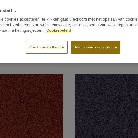
imte in je huis.
 start...
lle cookies accepteren” te klikken gaat u akkoord met het opslaan van cooki
oor het verbeteren van websitenavigatie, het analyseren van websitegebruik 
 onze marketingprojecten.
Cookiebeleid
GEGROEPEERD OP COLLECTIES (53)
ALLE PRODUCTEN (
Cookie-instellingen
Alle cookies accepteren
647 zoekresultaten
SORTEREN 