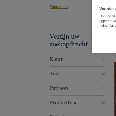
en praktische concepten voor elke ru
Toon meer
Voordat u
Door op “A
apparaat v
helpen bij
Verfijn uw
zoekopdracht
Kleur
Tint
Patroon
Producttype