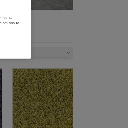
es op uw
en om ons te
300+)
OP