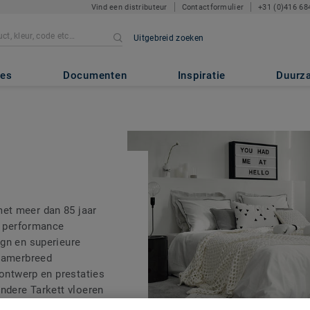
Vind een distributeur
Contactformulier
+31 (0)416 68
Uitgebreid zoeken
tes
Documenten
Inspiratie
Duurz
et meer dan 85 jaar
gh performance
gn en superieure
 kamerbreed
 ontwerp en prestaties
andere Tarkett vloeren
. Zo ontstaan prachtige