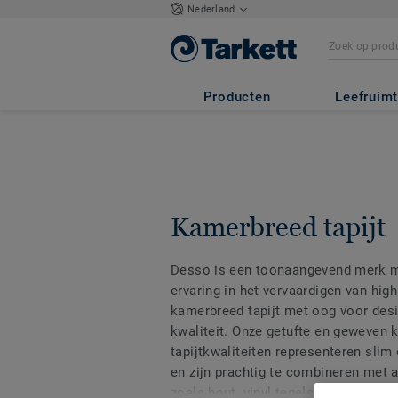
Nederland
Producten
Leefruim
Kamerbreed tapijt
Desso is een toonaangevend merk m
ervaring in het vervaardigen van hi
kamerbreed tapijt met oog voor desi
kwaliteit. Onze getufte en geweven
tapijtkwaliteiten representeren slim
en zijn prachtig te combineren met 
zoals hout, vinyl tegels of laminaat