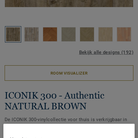
Bekijk alle designs (192)
ROOM VISUALIZER
ICONIK 300 - Authentic
NATURAL BROWN
De ICONIK 300-vinylcollectie voor thuis is verkrijgbaar in
een breed scala aan tijdloze ontwerpen en kleuren en biedt
de perfecte balans tussen betaalbaarheid en duurzaamheid.