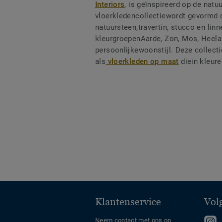
Interiors
, is geïnspireerd op de natu
vloerkledencollectiewordt gevormd d
natuursteen,travertin, stucco en linn
kleurgroepenAarde, Zon, Mos, Heelal
persoonlijkewoonstijl. Deze collecti
als
vloerkleden op maat
diein kleure
Klantenservice
Vol
F
Neem contact met ons op