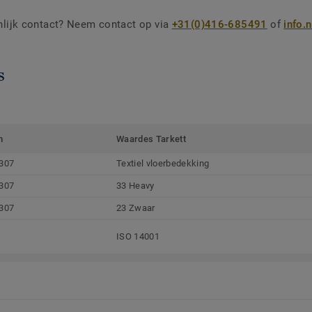
nlijk contact? Neem contact op via
+31(0)416-685491
of
info.
s
m
Waardes Tarkett
307
Textiel vloerbedekking
307
33 Heavy
307
23 Zwaar
ISO 14001