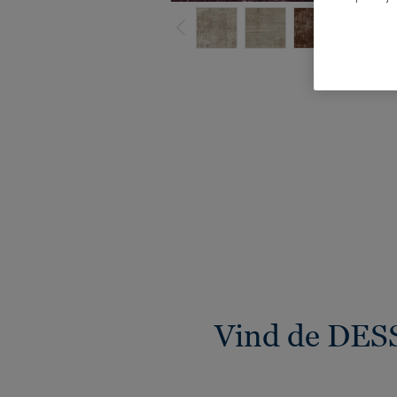
B
Vind de DESS