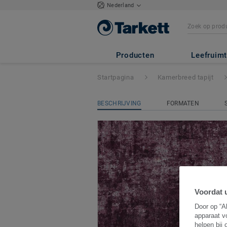
Nederland
DESSO & Ex Natu
Producten
Leefruim
Startpagina
Kamerbreed tapijt
BESCHRIJVING
FORMATEN
Voordat u
Door op “A
apparaat v
helpen bij