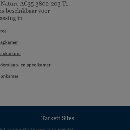
 Nature AC35 3802-203 T1
is beschikbaar voor
assing in
tree
aapkamer
uiskantoor
nderslaap- en speelkamer
onkamer
Tarkett Sites
ent op de website voor consumenten