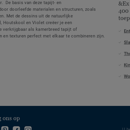
ur. De basis van deze tapijt- en
&Ex
oor doorleefde materialen en structuren, zoals
400 
en. Met de dessins uit de natuurlijke
toep
, Houtskool en Violet creëer je een
e verkrijgbaar als kamerbreed tapijt of
En
n en texturen perfect met elkaar te combineren zijn.
Sl
Th
Ki
Wo
g ons op
ollow
Bekijk
Volg
Follow
U b