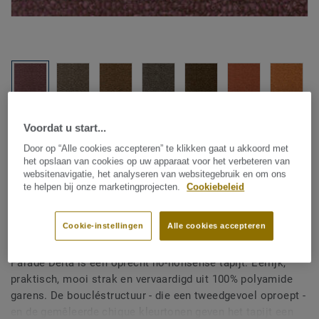
Bekijk alle designs (14)
Voordat u start...
Door op “Alle cookies accepteren” te klikken gaat u akkoord met
Kamerbreed tapijt
|
Vloerkleden op maat
het opslaan van cookies op uw apparaat voor het verbeteren van
Parade Delta - Parade Delta
websitenavigatie, het analyseren van websitegebruik en om ons
te helpen bij onze marketingprojecten.
Cookiebeleid
B206 136 E1 400
Cookie-instellingen
Alle cookies accepteren
Parade Delta is een oprecht no-nonsense tapijt. Eerlijk,
praktisch, mooi strak en vervaardigd uit 100% polyamide
garens. De boucléstructuur - die een tweedgevoel oproept -
en de gemêleerde chique kleurtonen geven het tapijt een