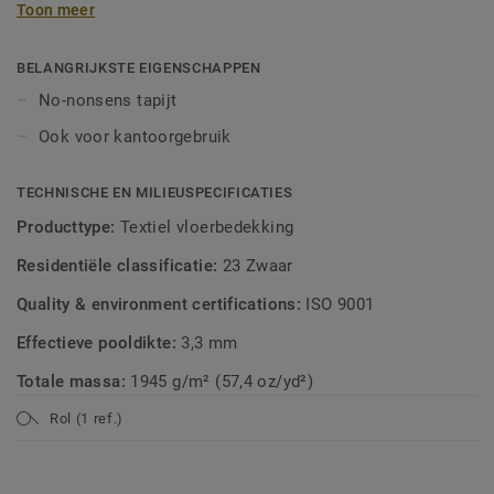
Toon meer
levendig karakter, zonder dat het dominant of opdringerig
wordt.
BELANGRIJKSTE EIGENSCHAPPEN
No-nonsens tapijt
Ook voor kantoorgebruik
TECHNISCHE EN MILIEUSPECIFICATIES
Producttype:
Textiel vloerbedekking
Residentiële classificatie:
23 Zwaar
Quality & environment certifications:
ISO 9001
Effectieve pooldikte:
3,3 mm
Totale massa:
1945 g/m² (57,4 oz/yd²)
Rol (1 ref.)