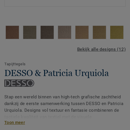
Bekijk alle designs (12)
Tapijttegels
DESSO & Patricia Urquiola
Stap een wereld binnen van high-tech grafische zachtheid
dankzij de eerste samenwerking tussen DESSO en Patricia
Urquiola. Designs vol textuur en fantasie combineren de
tactiele kwaliteit van textiel met de visuele
Toon meer
aantrekkingskracht van grafische patronen.