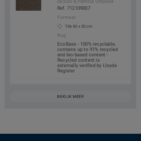
DESSO & Patricia Urquiola
Ref. 712109007
Formaat
Tile 50 x 50 cm
Rug
EcoBase - 100% recyclable,
contains up to 91% recycled
and bio-based content -
Recycled content is
externally verified by Lloyds
Register
BEKIJK MEER