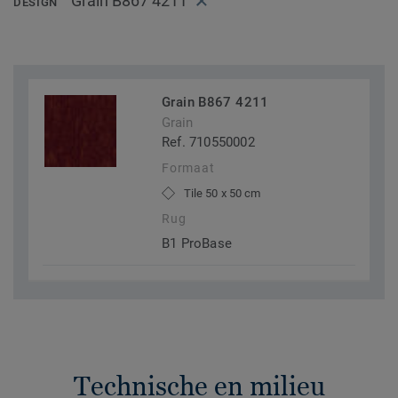
Grain B867 4211
DESIGN
Grain B867 4211
Grain
Ref. 710550002
Formaat
Tile 50 x 50 cm
Rug
B1 ProBase
Technische en milieu