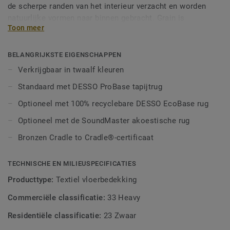
de scherpe randen van het interieur verzacht en worden
natuurlijke vormen naar binnen gebracht. Grain is
Toon meer
beschikbaar in twaalf kleuren, waaronder neutrale tinten en
meer opvallende kleuren, zoals rood en grasgroen
BELANGRIJKSTE EIGENSCHAPPEN
Verkrijgbaar in twaalf kleuren
Standaard met DESSO ProBase tapijtrug
Optioneel met 100% recyclebare DESSO EcoBase rug
Optioneel met de SoundMaster akoestische rug
Bronzen Cradle to Cradle®-certificaat
TECHNISCHE EN MILIEUSPECIFICATIES
Producttype:
Textiel vloerbedekking
Commerciële classificatie:
33 Heavy
Residentiële classificatie:
23 Zwaar