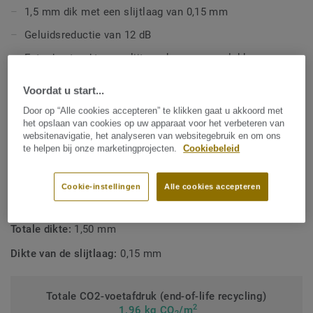
1,5 mm dik met een slijtlaag van 0,15 mm
Geluidsreductie van 12 dB
Extra bestand tegen slijtage, krassen en vlekken
5 jaar garantie
Voordat u start...
Door op “Alle cookies accepteren” te klikken gaat u akkoord met
TECHNISCHE EN MILIEUSPECIFICATIES
het opslaan van cookies op uw apparaat voor het verbeteren van
websitenavigatie, het analyseren van websitegebruik en om ons
Producttype:
Expanded (cushioned) poly(vinyl chloride)
te helpen bij onze marketingprojecten.
Cookiebeleid
floor covering
Residentiële classificatie:
21 Gemiddeld/Licht
Cookie-instellingen
Alle cookies accepteren
Inhoud bindmiddel:
Type I
Totale dikte:
1,50 mm
Dikte van de slijtlaag:
0,15 mm
Totale CO2-voetafdruk (end-of-life recycling)
2
1.96 kg CO
/m