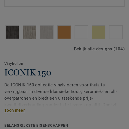
Bekijk alle designs (104)
Vinylrollen
ICONIK 150
De ICONIK 150-collectie vinylvloeren voor thuis is
verkrijgbaar in diverse klassieke hout-, keramiek- en all-
overpatronen en biedt een uitstekende prijs-
kwaliteitverhouding zonder in te leveren op stijl. Dankzij
Toon meer
onze Extreme Protection-oppervlaktebehandeling blijft
jouw vloer gemakkelijk schoon en mooi.
BELANGRIJKSTE EIGENSCHAPPEN