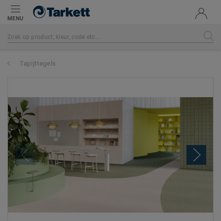
MENU
Tapijttegels