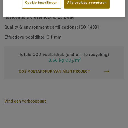
Cookie-instellingen
Alle cookies accepteren
Commerciële classificatie:
33 Heavy
Residentiële classificatie:
23 Zwaar
Quality & environment certifications:
ISO 14001
Effectieve pooldikte:
3,1 mm
Totale CO2-voetafdruk (end-of-life recycling)
2
0.66 kg CO
/m
2
CO2-VOETAFDRUK VAN MIJN PROJECT
Vind een verkooppunt