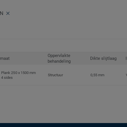
WN
Oppervlakte
rmaat
Dikte slijtlaag
behandeling
Plank 250 x 1500 mm
Structuur
0,55 mm
4 sides