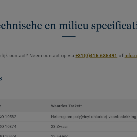
chnische en milieu specificat
nlijk contact? Neem contact op via
+31(0)416-685491
of
info.
s
m
Waardes Tarkett
SO 10582
Heterogeen poly(vinyl chloride) vloerbedekking
SO 10874
23 Zwaar
SO 10874
33 Heavy