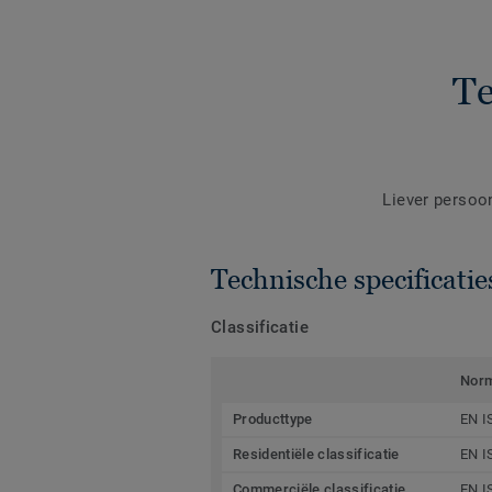
Te
Liever persoo
Technische specificatie
Classificatie
Nor
Producttype
EN I
Residentiële classificatie
EN I
Commerciële classificatie
EN I