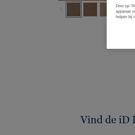
Door op “A
apparaat v
helpen bij
B
Vind de iD 