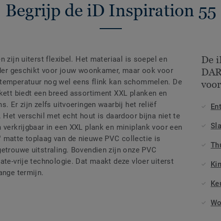
Begrijp de iD Inspiration 55
De i
 zijn uiterst flexibel. Het materiaal is soepel en
onder geschikt voor jouw woonkamer, maar ook voor
DAR
 temperatuur nog wel eens flink kan schommelen. De
voor
rkett biedt een breed assortiment XXL planken en
. Er zijn zelfs uitvoeringen waarbij het reliëf
En
 Het verschil met echt hout is daardoor bijna niet te
Sl
 verkrijgbaar in een XXL plank en miniplank voor een
 matte toplaag van de nieuwe PVC collectie is
Th
getrouwe uitstraling. Bovendien zijn onze PVC
ate-vrije technologie. Dat maakt deze vloer uiterst
Ki
ange termijn.
Ke
Wo