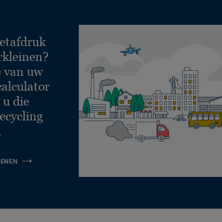
etafdruk
rkleinen?
e van uw
calculator
 u die
ecycling
.
KENEN