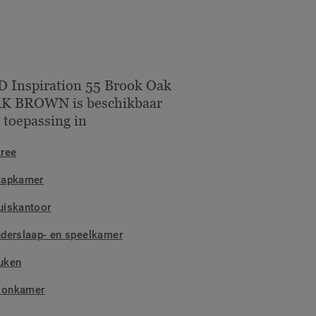
D Inspiration 55 Brook Oak
K BROWN is beschikbaar
 toepassing in
tree
aapkamer
uiskantoor
nderslaap- en speelkamer
uken
onkamer