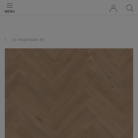
MENU
iD Inspiration 55