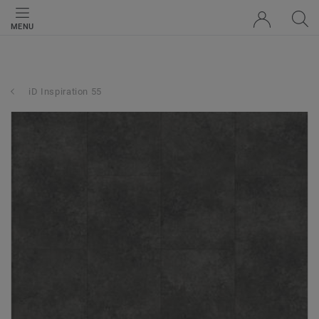
MENU
iD Inspiration 55