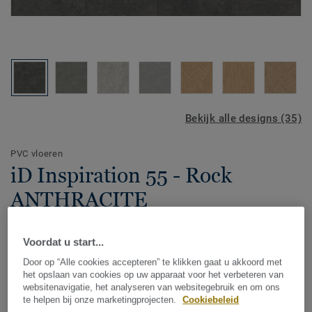
Bekijk alle designs (35)
PVC vloeren
iD Inspiration 55 - Rock
ANTHRACITE
Premium vinyl stroken & tegel vloeren zijn uiterst flexibel.
Voordat u start...
Het materiaal is soepel en stevig in één. Hierdoor is het
bijzonder geschikt voor jouw woonkamer, maar ook voor
Door op “Alle cookies accepteren” te klikken gaat u akkoord met
het opslaan van cookies op uw apparaat voor het verbeteren van
koudere ruimtes of ruimtes waar de temperatuur nog wel
websitenavigatie, het analyseren van websitegebruik en om ons
Toon meer
eens flink kan schommelen. De keuken, hal of gang
te helpen bij onze marketingprojecten.
Cookiebeleid
bijvoorbeeld.Tarkett biedt een breed assortiment XXL