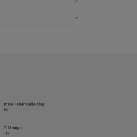
Installlatiehandleiding
PDF
Tif Image
TIF