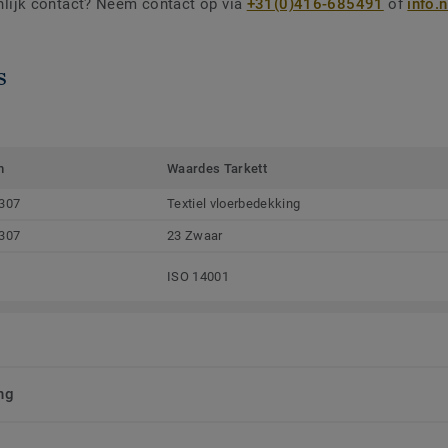
nlijk contact? Neem contact op via
+31(0)416-685491
of
info.
s
m
Waardes Tarkett
307
Textiel vloerbedekking
307
23 Zwaar
ISO 14001
ng