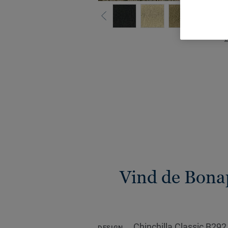
B
Vind de Bonap
Chinchilla Classic B292
DESIGN