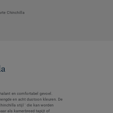
rte Chinchilla
la
halant en comfortabel gevoel.
gemengde en acht duotoon kleuren. De
inchilla stijl ' die kan worden
baar als kamerbreed tapijt of