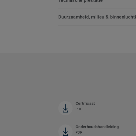
Technische prestatie
Duurzaamheid, milieu & binnenluchtk
Certificaat
PDF
Onderhoudshandleiding
PDF