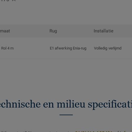
rmaat
Rug
Installatie
Rol 4 m
E1 afwerking Enia-rug
Volledig verlijmd
chnische en milieu specificat