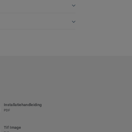
Installatiehandleiding
PDF
Tif Image