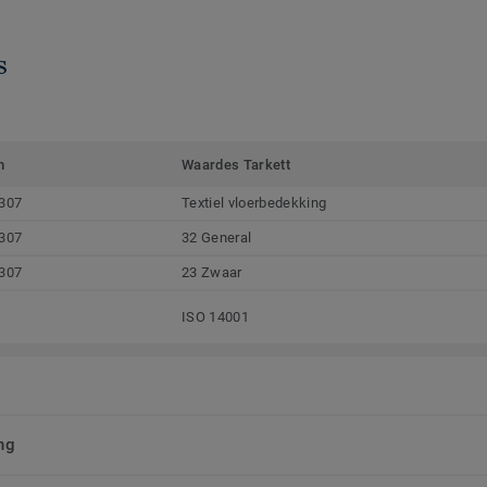
s
m
Waardes Tarkett
307
Textiel vloerbedekking
307
32 General
307
23 Zwaar
ISO 14001
ng