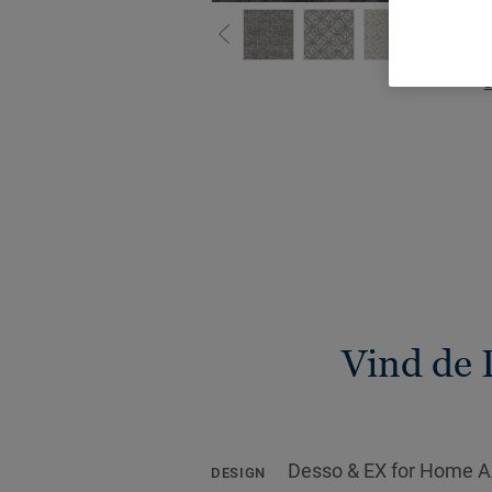
B
Vind de 
Desso & EX for Home 
DESIGN