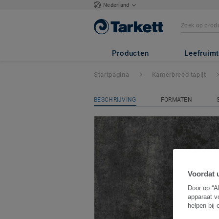
Nederland
Desso & Ex
- Des
Producten
Leefruim
Startpagina
Kamerbreed tapijt
BESCHRIJVING
FORMATEN
Voordat u
Door op “A
apparaat v
helpen bij