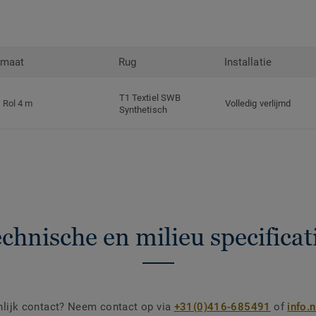
rmaat
Rug
Installatie
T1 Textiel SWB
Rol 4 m
Volledig verlijmd
Synthetisch
chnische en milieu specificat
nlijk contact? Neem contact op via
+31(0)416-685491
of
info.