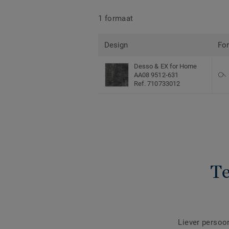
1 formaat
Design
Fo
Desso & EX for Home
AA08 9512-631
Ref. 710733012
Te
Liever persoo