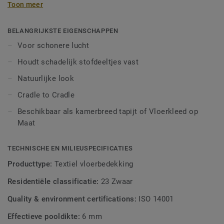
Toon meer
deuren wordt sterk verminderd door DESSO AirMaster® for
Home Hoe? De unieke garens houden de stofdeeltjes vast
tot de volgende stofzuigerbeurt! DESSO AirMaster® for
BELANGRIJKSTE EIGENSCHAPPEN
home is ontworpen naar de nieuwste in Home Decoration.
Voor schonere lucht
Het is een robuust lussenpool tapijt met een natuurlijke
Houdt schadelijk stofdeeltjes vast
uitstraling. Het tijdloze kleurenpalet zoals zand, kiezel,
hout en olijf versterkt het natuurlijke karakter van dit tapijt.
Natuurlijke look
Beschikbaar als kamerbreed tapijt of Vloerkleed op Maat.
Cradle to Cradle
Beschikbaar als kamerbreed tapijt of Vloerkleed op
Maat
TECHNISCHE EN MILIEUSPECIFICATIES
Producttype:
Textiel vloerbedekking
Residentiële classificatie:
23 Zwaar
Quality & environment certifications:
ISO 14001
Effectieve pooldikte:
6 mm