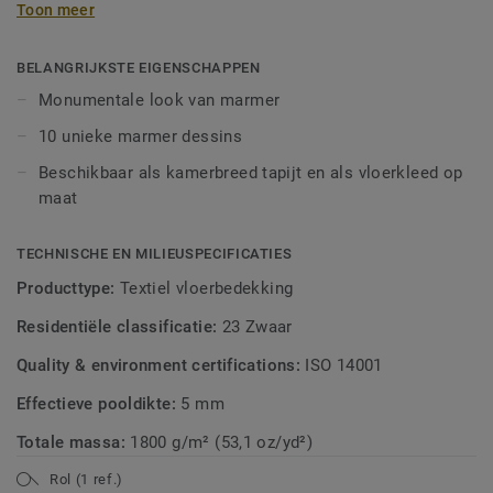
Toon meer
kleuren en dessins haal je de monumentale look van
marmer in huis. Leg dit tapijt kamerbreed zodat het net lijkt
alsof er een eeuwenoude marmeren tegelvloer op de grond
BELANGRIJKSTE EIGENSCHAPPEN
ligt of maak een kleed op maat in een hippe geometische
Monumentale look van marmer
vorm zoals hegaxon of ga voor een rond vloerkleed.
10 unieke marmer dessins
Beschikbaar als kamerbreed tapijt en als vloerkleed op
maat
TECHNISCHE EN MILIEUSPECIFICATIES
Producttype:
Textiel vloerbedekking
Residentiële classificatie:
23 Zwaar
Quality & environment certifications:
ISO 14001
Effectieve pooldikte:
5 mm
Totale massa:
1800 g/m² (53,1 oz/yd²)
Rol (1 ref.)