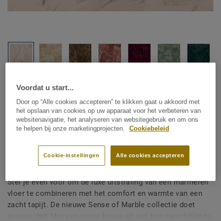
Bekijk alle designs (10)
Voordat u start...
Door op “Alle cookies accepteren” te klikken gaat u akkoord met
Kamerbreed tapijt
|
Vloerkleden op maat
het opslaan van cookies op uw apparaat voor het verbeteren van
DESSO Sense of Marble -
websitenavigatie, het analyseren van websitegebruik en om ons
te helpen bij onze marketingprojecten.
Cookiebeleid
Sense Of Marble AA81 1269
Cookie-instellingen
Alle cookies accepteren
Stel je even voor om de luxe uitstraling van een marmeren
vloer te combineren met het comfort en warmte van een
zacht tapijt. De nieuwe Sense of Marble collectie doet
precies dat! Met een ruime keuze uit wel tien verschillende