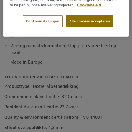
als kamerbreed tapijt en op maat gemaakte vloerkleden.
te helpen bij onze marketingprojecten.
Cookiebeleid
BELANGRIJKSTE EIGENSCHAPPEN
Stoere basis met een natuurlijke look
Cookie-instellingen
Alle cookies accepteren
Warme naturellen en frisse, kleurrijke tinten
400 - 500 cm breed
Verkrijgbaar als kamerbreed tapijt en vloerkleed op
maat
Made in Europe
TECHNISCHE EN MILIEUSPECIFICATIES
Producttype:
Textiel vloerbedekking
Commerciële classificatie:
32 General
Residentiële classificatie:
23 Zwaar
Quality & environment certifications:
ISO 14001
Effectieve pooldikte:
4,3 mm