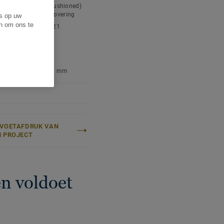
ttype:
Expanded (cushioned)
nyl chloride) floor covering
es op uw
en om ons te
tiële classificatie:
21
eld/Licht
 bindmiddel:
Type I
dikte:
1,50 mm
an de slijtlaag:
0,15 mm
-VOETAFDRUK VAN
N PROJECT
n voldoet