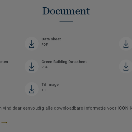
Document
Data sheet
PDF
ucten
Green Building Datasheet
PDF
Tif Image
TIF
vind daar eenvoudig alle downloadbare informatie voor ICONI