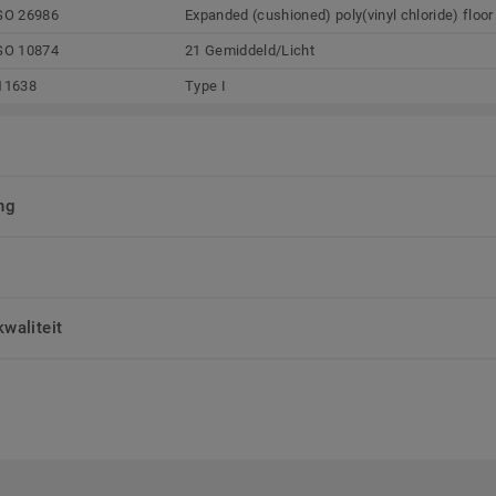
SO 26986
Expanded (cushioned) poly(vinyl chloride) floor
SO 10874
21 Gemiddeld/Licht
11638
Type I
ng
waliteit