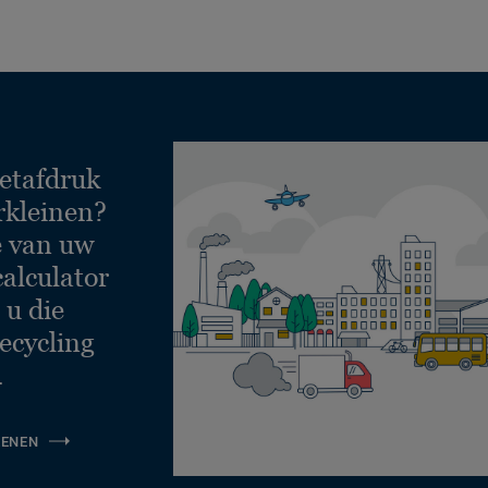
etafdruk
rkleinen?
e van uw
calculator
 u die
ecycling
.
KENEN