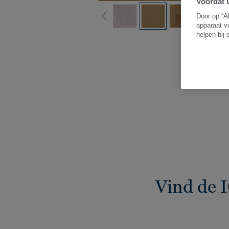
Voordat u
Door op “A
apparaat v
helpen bij
Be
Vind de 