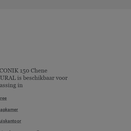
ICONIK 150 Chene
URAL is beschikbaar voor
assing in
tree
aapkamer
uiskantoor