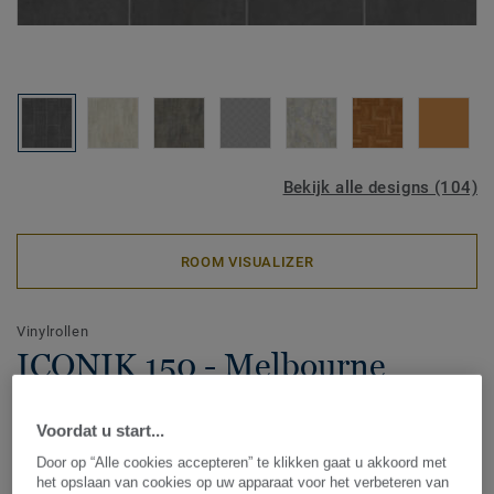
Bekijk alle designs (104)
ROOM VISUALIZER
Vinylrollen
ICONIK 150 - Melbourne
BLACK
Voordat u start...
De ICONIK 150-collectie vinylvloeren voor thuis is
Door op “Alle cookies accepteren” te klikken gaat u akkoord met
verkrijgbaar in diverse klassieke hout-, keramiek- en all-
het opslaan van cookies op uw apparaat voor het verbeteren van