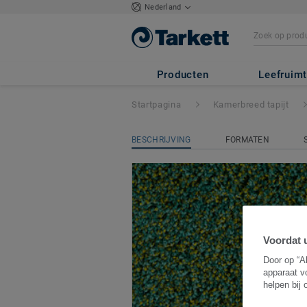
Nederland
Parade Paradiso
-
Producten
Leefruim
Startpagina
Kamerbreed tapijt
BESCHRIJVING
FORMATEN
Voordat u
Door op “A
apparaat v
helpen bij