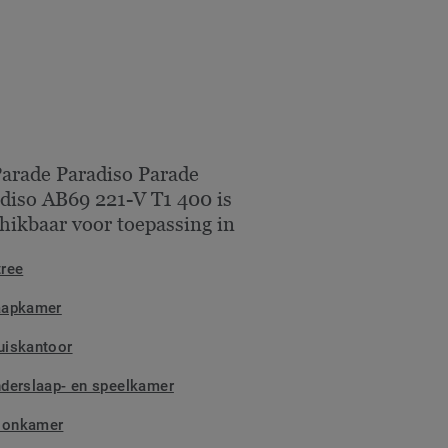
arade Paradiso Parade
diso AB69 221-V T1 400 is
hikbaar voor toepassing in
tree
aapkamer
uiskantoor
nderslaap- en speelkamer
onkamer