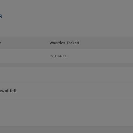
s
m
Waardes Tarkett
ISO 14001
waliteit