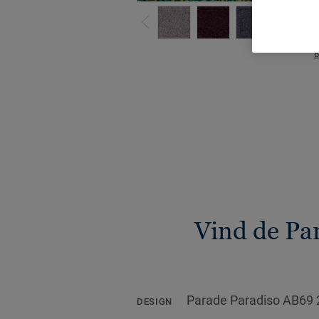
B
Vind de Pa
Parade Paradiso AB69 
DESIGN