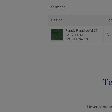
1 formaat
Design
Fo
Parade Paradiso AB69
221-V T1 400
Ref. 711794009
Te
Liever persoo