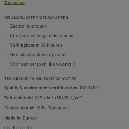
Toon meer
extra zacht aan. Laat je creativiteit de vrije loop en maak
een vloerkleed op maat van heel kleurrijk tot toon-op-toon.
BELANGRIJKSTE EIGENSCHAPPEN
Zachte rijke touch
Comfortabel en geluiddempend
Verkrijgbaar in 30 kleuren
Ook als vloerkleed op maat
Voor een persoonlijke woonstijl
TECHNISCHE EN MILIEUSPECIFICATIES
Quality & environment certifications:
ISO 14001
Tuft-dichtheid:
819 /dm² (68478,8 /yd²)
Ftalaat inhoud:
100% Ftalaat-vrij
Made In:
Europe
Rol (1 ref.)