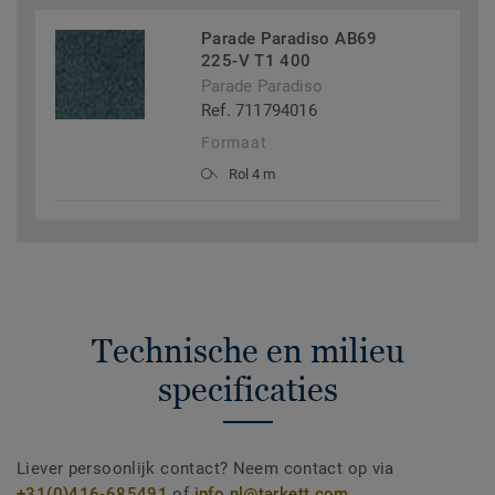
Parade Paradiso AB69
225-V T1 400
Parade Paradiso
Ref. 711794016
Formaat
Rol 4 m
Technische en milieu
specificaties
Liever persoonlijk contact? Neem contact op via
+31(0)416-685491
of
info.nl@tarkett.com