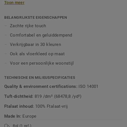
Toon meer
extra zacht aan. Laat je creativiteit de vrije loop en maak
een vloerkleed op maat van heel kleurrijk tot toon-op-toon.
BELANGRIJKSTE EIGENSCHAPPEN
Zachte rijke touch
Comfortabel en geluiddempend
Verkrijgbaar in 30 kleuren
Ook als vloerkleed op maat
Voor een persoonlijke woonstijl
TECHNISCHE EN MILIEUSPECIFICATIES
Quality & environment certifications:
ISO 14001
Tuft-dichtheid:
819 /dm² (68478,8 /yd²)
Ftalaat inhoud:
100% Ftalaat-vrij
Made In:
Europe
Rol (1 ref.)