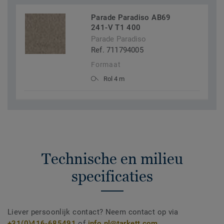
Parade Paradiso AB69
241-V T1 400
Parade Paradiso
Ref. 711794005
Formaat
Rol 4 m
Technische en milieu
specificaties
Liever persoonlijk contact? Neem contact op via
+31(0)416-685491
of
info.nl@tarkett.com