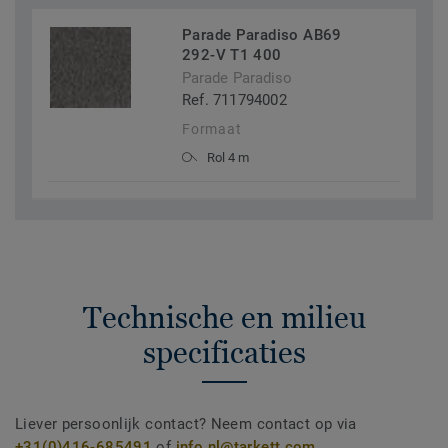
Parade Paradiso AB69
292-V T1 400
Parade Paradiso
Ref. 711794002
Formaat
Rol 4 m
Technische en milieu
specificaties
Liever persoonlijk contact? Neem contact op via
+31(0)416-685491
of
info.nl@tarkett.com