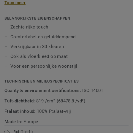
Toon meer
extra zacht aan. Laat je creativiteit de vrije loop en maak
een vloerkleed op maat van heel kleurrijk tot toon-op-toon.
BELANGRIJKSTE EIGENSCHAPPEN
Zachte rijke touch
Comfortabel en geluiddempend
Verkrijgbaar in 30 kleuren
Ook als vloerkleed op maat
Voor een persoonlijke woonstijl
TECHNISCHE EN MILIEUSPECIFICATIES
Quality & environment certifications:
ISO 14001
Tuft-dichtheid:
819 /dm² (68478,8 /yd²)
Ftalaat inhoud:
100% Ftalaat-vrij
Made In:
Europe
Rol (1 ref.)