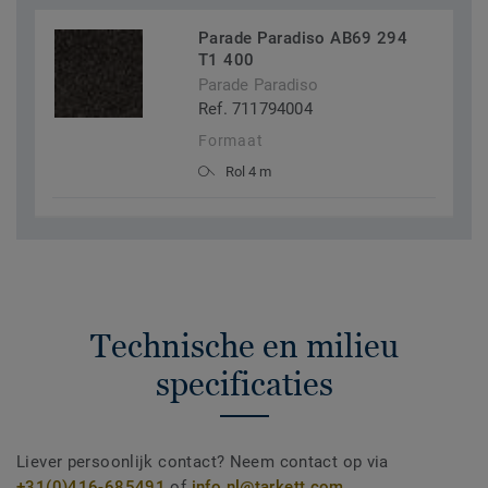
Parade Paradiso AB69 294
T1 400
Parade Paradiso
Ref. 711794004
Formaat
Rol 4 m
Technische en milieu
specificaties
Liever persoonlijk contact? Neem contact op via
+31(0)416-685491
of
info.nl@tarkett.com