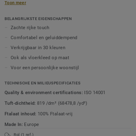
Toon meer
extra zacht aan. Laat je creativiteit de vrije loop en maak
een vloerkleed op maat van heel kleurrijk tot toon-op-toon.
BELANGRIJKSTE EIGENSCHAPPEN
Zachte rijke touch
Comfortabel en geluiddempend
Verkrijgbaar in 30 kleuren
Ook als vloerkleed op maat
Voor een persoonlijke woonstijl
TECHNISCHE EN MILIEUSPECIFICATIES
Quality & environment certifications:
ISO 14001
Tuft-dichtheid:
819 /dm² (68478,8 /yd²)
Ftalaat inhoud:
100% Ftalaat-vrij
Made In:
Europe
Rol (1 ref.)