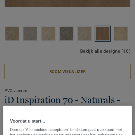
Bekijk alle designs (10)
ROOM VISUALIZER
PVC vloeren
iD Inspiration 70 - Naturals -
Chatillon Oak - Brown
Voordat u start...
PVC vloeren zijn uiterst flexibel. Het materiaal is soepel en
Door op “Alle cookies accepteren” te klikken gaat u akkoord met
stevig in één. Hierdoor is het bijzonder geschikt voor jouw