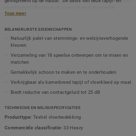
geïnspireerd op de natuur. De basis van deze tapijt- en
vloerkledencollectiewordt gevormd door doorleefde
Toon meer
materialen en structuren, zoals natuursteen,travertin,
stucco en linnen. Met de dessins uit de natuurlijke
kleurgroepenAarde, Zon, Mos, Heelal, Houtskool en Violet
BELANGRIJKSTE EIGENSCHAPPEN
creëer je een persoonlijkewoonstijl. Deze collectie
Natuurlijk palet van stemmings- en welzijnsverhogende
verkrijgbaar als kamerbreed tapijt of als
vloerkleden op
kleuren
maat
diein kleuren en texturen perfect met elkaar te
Verzameling van 18 speelse ontwerpen om te mixen en
combineren zijn.
matchen
Gemakkelijk schoon te maken en te onderhouden
Verkrijgbaar als kamerbreed tapijt of vloerkleed op maat
Biedt reductie van contactgeluid tot 25 dB
TECHNISCHE EN MILIEUSPECIFICATIES
Producttype:
Textiel vloerbedekking
Commerciële classificatie:
33 Heavy