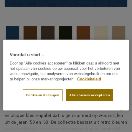
Bekijk alle designs (17)
Voordat u start...
Door op “Alle cookies accepteren” te klikken gaat u akkoord met
Kamerbreed tapijt
|
Vloerkleden op maat
het opslaan van cookies op uw apparaat voor het verbeteren van
DESSO Montana - Bonaparte
websitenavigatie, het analyseren van websitegebruik en om ons
te helpen bij onze marketingprojecten.
Cookiebeleid
Montana B128 439 E1 400
Cookie-instellingen
Alle cookies accepteren
De Montana tapijt- en vloerkledencollectie heeft krachtig
en chique kleurenpalet dat is geïnspireerd op woonstijlen
uit de jaren '50 en '60. De collectie bestaat uit retro kleuren
zoals kerriegeel, mosgroen en gentiaanblauw aangevuld