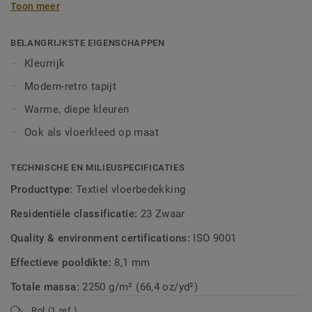
Toon meer
met ingetogen naturel-, grijs- en taupe tinten.
BELANGRIJKSTE EIGENSCHAPPEN
Kleurrijk
Modern-retro tapijt
Warme, diepe kleuren
Ook als vloerkleed op maat
TECHNISCHE EN MILIEUSPECIFICATIES
Producttype:
Textiel vloerbedekking
Residentiële classificatie:
23 Zwaar
Quality & environment certifications:
ISO 9001
Effectieve pooldikte:
8,1 mm
Totale massa:
2250 g/m² (66,4 oz/yd²)
Rol (1 ref.)