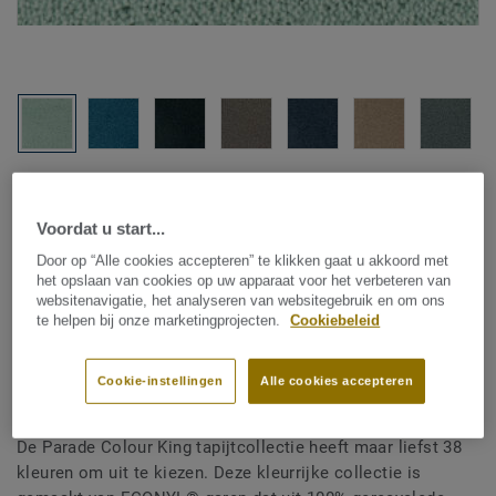
Bekijk alle designs (38)
Voordat u start...
Kamerbreed tapijt
|
Vloerkleden op maat
Door op “Alle cookies accepteren” te klikken gaat u akkoord met
Parade Colour King - Parade
het opslaan van cookies op uw apparaat voor het verbeteren van
websitenavigatie, het analyseren van websitegebruik en om ons
Colour King AA73 132-V E1
te helpen bij onze marketingprojecten.
Cookiebeleid
400
Cookie-instellingen
Alle cookies accepteren
De Parade Colour King tapijtcollectie heeft maar liefst 38
kleuren om uit te kiezen. Deze kleurrijke collectie is