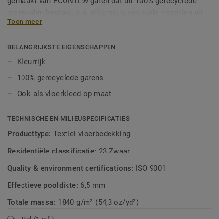
gemaakt van ECONYL® garen dat uit 100% gerecyclede
materialen bestaat, o.a. afkomstig van oude visnetten uit
Toon meer
de oceaan. De gesneden pool geeft het unikleurige tapijt
een levendige uitstraling en voelt extra zacht aan. Inhakend
op de nieuwste woontrends kun je met Colour King alle
BELANGRIJKSTE EIGENSCHAPPEN
kanten op in je interieur. Laat je creativiteit de vrije loop en
Kleurrijk
ga voor een vloerkeed op maat van heel kleurrijk tot toon-
100% gerecyclede garens
op-toon.
Ook als vloerkleed op maat
TECHNISCHE EN MILIEUSPECIFICATIES
Producttype:
Textiel vloerbedekking
Residentiële classificatie:
23 Zwaar
Quality & environment certifications:
ISO 9001
Effectieve pooldikte:
6,5 mm
Totale massa:
1840 g/m² (54,3 oz/yd²)
Rol (1 ref.)