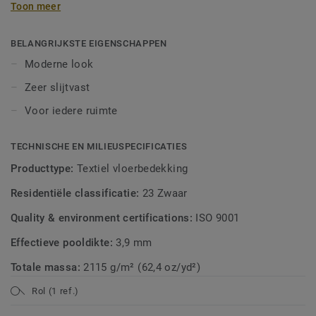
Toon meer
natuurlijke tinten, maar ook krachtige accentkleuren.
Contour is een uiterst praktisch en sterk tapijt met zeer
vuilverbergende kleuren. Parade Contour is geschikt voor
BELANGRIJKSTE EIGENSCHAPPEN
zowel stijlvol wonen als voor toepassing in het
Moderne look
thuiskantoor.
Zeer slijtvast
Voor iedere ruimte
TECHNISCHE EN MILIEUSPECIFICATIES
Producttype:
Textiel vloerbedekking
Residentiële classificatie:
23 Zwaar
Quality & environment certifications:
ISO 9001
Effectieve pooldikte:
3,9 mm
Totale massa:
2115 g/m² (62,4 oz/yd²)
Rol (1 ref.)