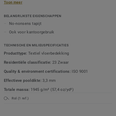
Toon meer
levendig karakter, zonder dat het dominant of opdringerig
wordt.
BELANGRIJKSTE EIGENSCHAPPEN
No-nonsens tapijt
Ook voor kantoorgebruik
TECHNISCHE EN MILIEUSPECIFICATIES
Producttype:
Textiel vloerbedekking
Residentiële classificatie:
23 Zwaar
Quality & environment certifications:
ISO 9001
Effectieve pooldikte:
3,3 mm
Totale massa:
1945 g/m² (57,4 oz/yd²)
Rol (1 ref.)