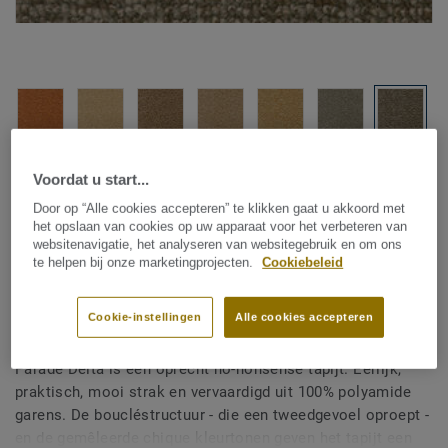
Bekijk alle designs (14)
Voordat u start...
Door op “Alle cookies accepteren” te klikken gaat u akkoord met
Kamerbreed tapijt
|
Vloerkleden op maat
het opslaan van cookies op uw apparaat voor het verbeteren van
Parade Delta - Parade Delta
websitenavigatie, het analyseren van websitegebruik en om ons
te helpen bij onze marketingprojecten.
Cookiebeleid
B206 196 E1 400
Cookie-instellingen
Alle cookies accepteren
Parade Delta is een oprecht no-nonsense tapijt. Eerlijk,
praktisch, mooi strak en vervaardigd uit 100% polyamide
garens. De boucléstructuur - die een tweedgevoel oproept -
en de gemêleerde chique kleurtonen geven het tapijt een