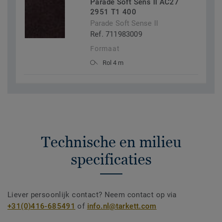
Parade Soft Sens II AC27
2951 T1 400
Parade Soft Sense II
Ref. 711983009
Formaat
Rol 4 m
Technische en milieu
specificaties
Liever persoonlijk contact? Neem contact op via
+31(0)416-685491
of
info.nl@tarkett.com