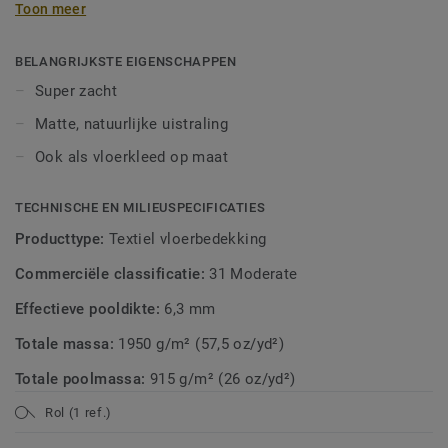
Toon meer
tapijt op de bovenverdieping of als vloerkleed op maat in je
woonkamer. Soft Sense II heeft een prachtige matte look
met een subtiele vleug. Tapijt met de luxe look & feel van
BELANGRIJKSTE EIGENSCHAPPEN
zijde.
Super zacht
Matte, natuurlijke uistraling
Ook als vloerkleed op maat
TECHNISCHE EN MILIEUSPECIFICATIES
Producttype:
Textiel vloerbedekking
Commerciële classificatie:
31 Moderate
Effectieve pooldikte:
6,3 mm
Totale massa:
1950 g/m² (57,5 oz/yd²)
Totale poolmassa:
915 g/m² (26 oz/yd²)
Rol (1 ref.)