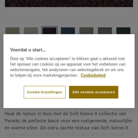
Voordat u start...
Bekijk alle designs (12)
Door op “Alle cookies accepteren” te klikken gaat u akkoord met
het opslaan van cookies op uw apparaat voor het verbeteren van
Kamerbreed tapijt
|
Vloerkleden op maat
websitenavigatie, het analyseren van websitegebruik en om ons
Parade Soft Sense II - Parade
te helpen bij onze marketingprojecten.
Cookiebeleid
Soft Sens II AC27 2951 T1 400
Cookie-instellingen
Alle cookies accepteren
Haal de natuur in huis met de Soft Sense II collectie van
Parade; de perfecte basis voor een rustgevende, natuurlijke
en warme sfeer. De extra zachte textuur van Soft Sense II
tapijt is pure luxe. Heerlijk comfortabel als kamerbreed