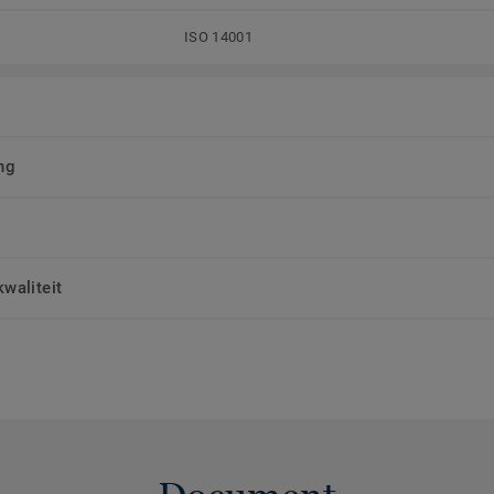
ISO 14001
ng
waliteit