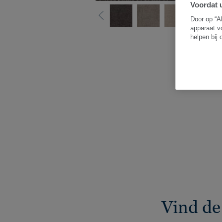
Voordat u
Door op “A
apparaat v
helpen bij
B
Vind de