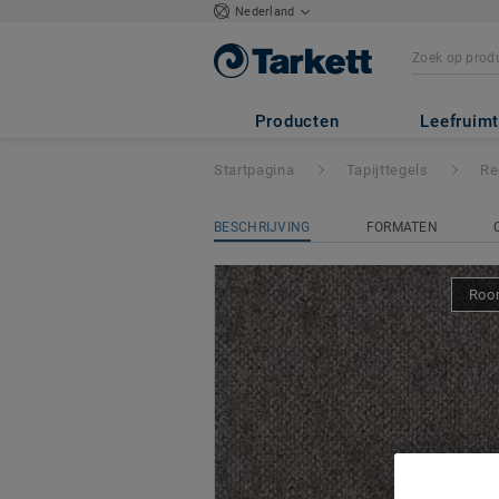
Nederland
Recharge
- Desso
Producten
Leefruim
Startpagina
Tapijttegels
Re
BESCHRIJVING
FORMATEN
Room