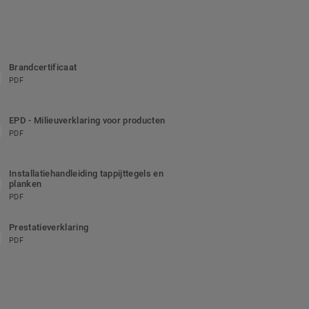
Brandcertificaat
PDF
EPD - Milieuverklaring voor producten
PDF
Installatiehandleiding tappijttegels en
planken
PDF
Prestatieverklaring
PDF