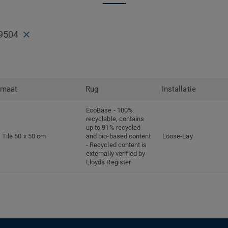
9504
rmaat
Rug
Installatie
EcoBase - 100%
recyclable, contains
up to 91% recycled
Tile 50 x 50 cm
and bio-based content
Loose-Lay
- Recycled content is
externally verified by
Lloyds Register