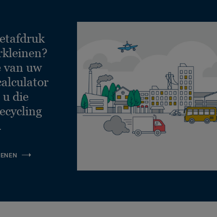
etafdruk
rkleinen?
e van uw
calculator
 u die
ecycling
.
KENEN